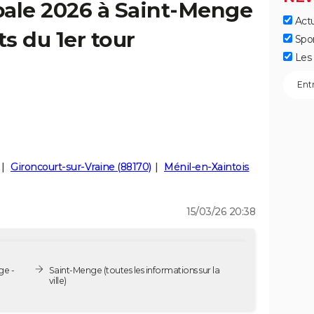
pale 2026 à Saint-Menge
Actu
ts du 1er tour
Spo
Les 
Gironcourt-sur-Vraine (88170)
Ménil-en-Xaintois
15/03/26 20:38
ge -
Saint-Menge
(toutes les informations sur la
ville)