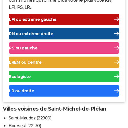
communes qui ont le plus voté le plus voté RN,
LFI, PS, LR...
LFI ou extrême gauche
RN ou extrême droite
PS ou gauche
LREM ou centre
Ecologiste
LR ou droite
Villes voisines de Saint-Michel-de-Plélan
Saint-Maudez (22980)
Bourseul (22130)