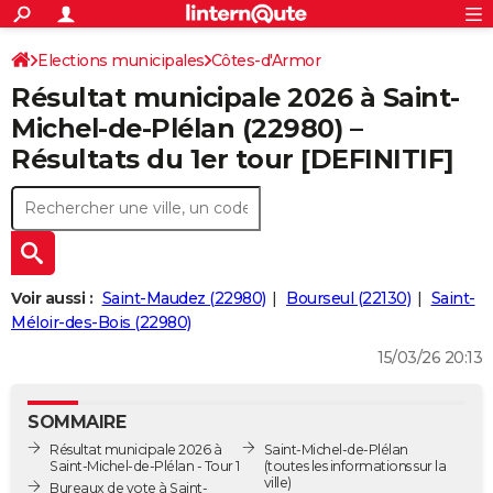
ACTUALITÉS
Connexion
S'inscrire
Elections municipales
Côtes-d'Armor
Rechercher
Société
Education
Villes
Politique
Faits Divers
Monde
+
SPORT
Résultat municipale 2026 à Saint-
Football
Cyclisme
Forum
Coupe du monde 2026
Tennis
Rugby
CULTURE
Michel-de-Plélan (22980) –
Résultats du 1er tour [DEFINITIF]
TNT
Cinéma
Musique
Programme TV
Streaming
Sorties cinéma
+
FINANCE
Impôts
Immobilier
Banque
Crédit
Retraite
Epargne
Risques naturels par ville
Assurance
AUTO
Réserver un essai
Berlines
Forum auto
Essais
Citadines
SUV
+
HIGH-TECH
Meilleur smartphone
Ordinateurs
Guide high-tech
Mobiles
Internet
Jeux vidéo
+
BRICOLAGE
Voir aussi :
Saint-Maudez (22980)
Bourseul (22130)
Saint-
Méloir-des-Bois (22980)
Aménagement intérieur
Cuisine
Jardinage
+
Forum
Extérieur
Salle de bains
Rangement
WEEK-END
15/03/26 20:13
Escapades
Expositions
Week-end nature
Guides de France
Patrimoine
Musées
+
LIFESTYLE
SOMMAIRE
Bien-être
Mode
+
Art de vivre
Loisirs
Modes de vie
SANTE
Résultat municipale 2026 à
Saint-Michel-de-Plélan
Saint-Michel-de-Plélan - Tour 1
(toutes les informations sur la
Guide de la santé
Médicaments
+
Alimentation
Maladies
Sommeil
VOYAGE
ville)
Bureaux de vote à Saint-