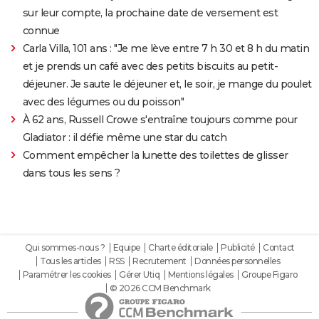
sur leur compte, la prochaine date de versement est
connue
Carla Villa, 101 ans : "Je me lève entre 7 h 30 et 8 h du matin
et je prends un café avec des petits biscuits au petit-
déjeuner. Je saute le déjeuner et, le soir, je mange du poulet
avec des légumes ou du poisson"
À 62 ans, Russell Crowe s'entraîne toujours comme pour
Gladiator : il défie même une star du catch
Comment empêcher la lunette des toilettes de glisser
dans tous les sens ?
Qui sommes-nous ?
Equipe
Charte éditoriale
Publicité
Contact
Tous les articles
RSS
Recrutement
Données personnelles
Paramétrer les cookies
Gérer Utiq
Mentions légales
Groupe Figaro
© 2026 CCM Benchmark