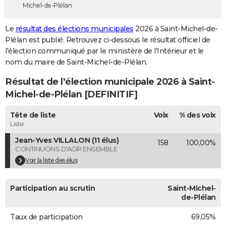
Michel-de-Plélan
City break
Voyage de noces
Climat
Destinations
Voyage nature
Forum
+
PHOTO
Le
résultat des élections municipales
2026 à Saint-Michel-de-
GUIDES D'ACHAT
Plélan est publié. Retrouvez ci-dessous le résultat officiel de
l'élection communiqué par le ministère de l'Intérieur et le
BONS PLANS
nom du maire de Saint-Michel-de-Plélan.
CARTE DE VOEUX
Résultat de l'élection municipale 2026 à Saint-
Carte Bonne année
Carte Pâques
Carte de Noël
Carte Saint-Valentin
Carte d'anniversaire
Michel-de-Plélan [DEFINITIF]
DICTIONNAIRE
Biographies
Expressions
Dictionnaire
Citations
Proverbes
Tête de liste
Voix
% des voix
PROGRAMME TV
Liste
COPAINS D'AVANT
Jean-Yves VILLALON (11 élus)
158
100,00%
CONTINUONS D'AGIR ENSEMBLE
Se connecter
Collèges
Universités
Service militaire
S'inscrire
Lycées
Primaires
Entreprises
Avis de recherche
AVIS DE DÉCÈS
Voir la liste des élus
FORUM
Participation au scrutin
Saint-Michel-
Lifestyle
Sport
Television
Cinema
Bricolage
Culture
Auto
Voyage
de-Plélan
Taux de participation
69,05%