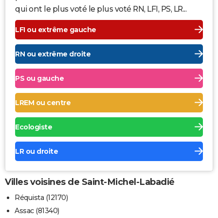
qui ont le plus voté le plus voté RN, LFI, PS, LR...
LFI ou extrême gauche
RN ou extrême droite
PS ou gauche
LREM ou centre
Ecologiste
LR ou droite
Villes voisines de Saint-Michel-Labadié
Réquista (12170)
Assac (81340)