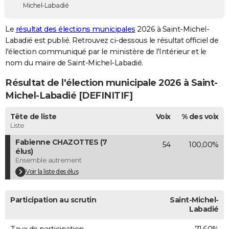
Michel-Labadié
City break
Voyage de noces
Climat
Destinations
Voyage nature
Forum
+
PHOTO
Le
résultat des élections municipales
2026 à Saint-Michel-
GUIDES D'ACHAT
Labadié est publié. Retrouvez ci-dessous le résultat officiel de
l'élection communiqué par le ministère de l'Intérieur et le
BONS PLANS
nom du maire de Saint-Michel-Labadié.
CARTE DE VOEUX
Résultat de l'élection municipale 2026 à Saint-
Carte Bonne année
Carte Pâques
Carte de Noël
Carte Saint-Valentin
Carte d'anniversaire
Michel-Labadié [DEFINITIF]
DICTIONNAIRE
Biographies
Expressions
Dictionnaire
Citations
Proverbes
Tête de liste
Voix
% des voix
PROGRAMME TV
Liste
COPAINS D'AVANT
Fabienne CHAZOTTES (7
54
100,00%
élus)
Se connecter
Collèges
Universités
Service militaire
S'inscrire
Lycées
Primaires
Entreprises
Avis de recherche
AVIS DE DÉCÈS
Ensemble autrement
Voir la liste des élus
FORUM
Lifestyle
Sport
Television
Cinema
Bricolage
Culture
Auto
Voyage
Participation au scrutin
Saint-Michel-
Labadié
Taux de participation
71,60%