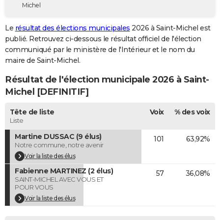
Michel
City break
Voyage de noces
Climat
Destinations
Voyage nature
Forum
+
PHOTO
Le
résultat des élections municipales
2026 à Saint-Michel est
GUIDES D'ACHAT
publié. Retrouvez ci-dessous le résultat officiel de l'élection
communiqué par le ministère de l'Intérieur et le nom du
BONS PLANS
maire de Saint-Michel.
CARTE DE VOEUX
Résultat de l'élection municipale 2026 à Saint-
Carte Bonne année
Carte Pâques
Carte de Noël
Carte Saint-Valentin
Carte d'anniversaire
Michel [DEFINITIF]
DICTIONNAIRE
Biographies
Expressions
Dictionnaire
Citations
Proverbes
Tête de liste
Voix
% des voix
PROGRAMME TV
Liste
COPAINS D'AVANT
Martine DUSSAC (9 élus)
101
63,92%
Notre commune, notre avenir
Se connecter
Collèges
Universités
Service militaire
S'inscrire
Lycées
Primaires
Entreprises
Avis de recherche
AVIS DE DÉCÈS
Voir la liste des élus
Fabienne MARTINEZ (2 élus)
FORUM
57
36,08%
SAINT-MICHEL AVEC VOUS ET
POUR VOUS
Lifestyle
Sport
Television
Cinema
Bricolage
Culture
Auto
Voyage
Voir la liste des élus