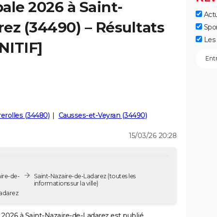
ale 2026 à Saint-
Actu
ez (34490) – Résultats
Spo
Les 
NITIF]
erolles (34480)
Causses-et-Veyran (34490)
15/03/26 20:28
ire-de-
Saint-Nazaire-de-Ladarez
(toutes les
informations sur la ville)
Ladarez
2026 à Saint-Nazaire-de-Ladarez est publié.