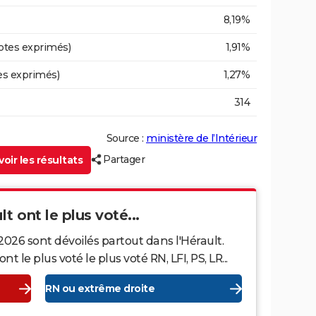
8,19%
otes exprimés)
1,91%
es exprimés)
1,27%
314
Source :
ministère de l’Intérieur
Partager
oir les résultats
lt ont le plus voté...
2026 sont dévoilés partout dans l'Hérault.
le plus voté le plus voté RN, LFI, PS, LR...
RN ou extrême droite