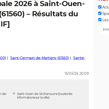
ale 2026 à Saint-Ouen-
Actu
61560) – Résultats du
Spo
Les 
IF]
400)
Saint-Germain-de-Martigny (61560)
Sainte-
15/03/26 20:09
n-de-
Saint-Ouen-de-Sécherouvre
(toutes les
informations sur la ville)