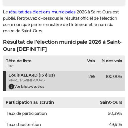
City break
Voyage de noces
Climat
Destinations
Voyage nature
Forum
+
PHOTO
Le
résultat des élections municipales
2026 à Saint-Ours est
publié. Retrouvez ci-dessous le résultat officiel de l'élection
GUIDES D'ACHAT
communiqué par le ministère de l'Intérieur et le nom du
BONS PLANS
maire de Saint-Ours.
Résultat de l'élection municipale 2026 à Saint-
CARTE DE VOEUX
Ours [DEFINITIF]
Carte Bonne année
Carte Pâques
Carte de Noël
Carte Saint-Valentin
Carte d'anniversaire
DICTIONNAIRE
Tête de liste
Voix
% des voix
Biographies
Expressions
Dictionnaire
Citations
Proverbes
PROGRAMME TV
Liste
Louis ALLARD (15 élus)
285
100,00%
COPAINS D'AVANT
VIVRE à SAINT-OURS
Se connecter
Collèges
Universités
Service militaire
S'inscrire
Lycées
Primaires
Entreprises
Avis de recherche
Voir la liste des élus
AVIS DE DÉCÈS
FORUM
Participation au scrutin
Saint-Ours
Lifestyle
Sport
Television
Cinema
Bricolage
Culture
Auto
Voyage
Taux de participation
50,39%
Taux d'abstention
49,61%