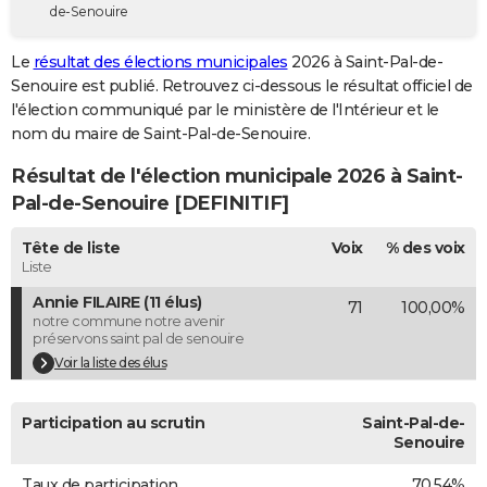
de-Senouire
City break
Voyage de noces
Climat
Destinations
Voyage nature
Forum
+
PHOTO
Le
résultat des élections municipales
2026 à Saint-Pal-de-
GUIDES D'ACHAT
Senouire est publié. Retrouvez ci-dessous le résultat officiel de
l'élection communiqué par le ministère de l'Intérieur et le
BONS PLANS
nom du maire de Saint-Pal-de-Senouire.
CARTE DE VOEUX
Résultat de l'élection municipale 2026 à Saint-
Carte Bonne année
Carte Pâques
Carte de Noël
Carte Saint-Valentin
Carte d'anniversaire
Pal-de-Senouire [DEFINITIF]
DICTIONNAIRE
Biographies
Expressions
Dictionnaire
Citations
Proverbes
Tête de liste
Voix
% des voix
PROGRAMME TV
Liste
COPAINS D'AVANT
Annie FILAIRE (11 élus)
71
100,00%
notre commune notre avenir
Se connecter
Collèges
Universités
Service militaire
S'inscrire
Lycées
Primaires
Entreprises
Avis de recherche
AVIS DE DÉCÈS
préservons saint pal de senouire
Voir la liste des élus
FORUM
Lifestyle
Sport
Television
Cinema
Bricolage
Culture
Auto
Voyage
Participation au scrutin
Saint-Pal-de-
Senouire
Taux de participation
70,54%