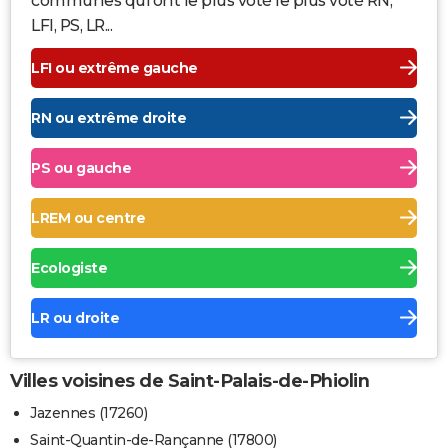
communes qui ont le plus voté le plus voté RN,
LFI, PS, LR...
LFI ou extrême gauche
RN ou extrême droite
PS ou gauche
LREM ou centre
Ecologiste
LR ou droite
Villes voisines de Saint-Palais-de-Phiolin
Jazennes (17260)
Saint-Quantin-de-Rançanne (17800)