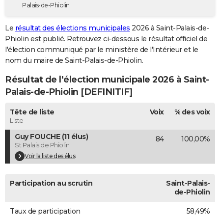
Palais-de-Phiolin
City break
Voyage de noces
Climat
Destinations
Voyage nature
Forum
+
PHOTO
Le
résultat des élections municipales
2026 à Saint-Palais-de-
GUIDES D'ACHAT
Phiolin est publié. Retrouvez ci-dessous le résultat officiel de
l'élection communiqué par le ministère de l'Intérieur et le
BONS PLANS
nom du maire de Saint-Palais-de-Phiolin.
CARTE DE VOEUX
Résultat de l'élection municipale 2026 à Saint-
Carte Bonne année
Carte Pâques
Carte de Noël
Carte Saint-Valentin
Carte d'anniversaire
Palais-de-Phiolin [DEFINITIF]
DICTIONNAIRE
Biographies
Expressions
Dictionnaire
Citations
Proverbes
Tête de liste
Voix
% des voix
PROGRAMME TV
Liste
COPAINS D'AVANT
Guy FOUCHE (11 élus)
84
100,00%
St Palais de Phiolin
Se connecter
Collèges
Universités
Service militaire
S'inscrire
Lycées
Primaires
Entreprises
Avis de recherche
AVIS DE DÉCÈS
Voir la liste des élus
FORUM
Participation au scrutin
Saint-Palais-
Lifestyle
Sport
Television
Cinema
Bricolage
Culture
Auto
Voyage
de-Phiolin
Taux de participation
58,49%