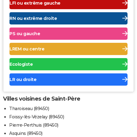
LFI ou extrême gauche
RN ou extrême droite
PS ou gauche
LREM ou centre
Ecologiste
LR ou droite
Villes voisines de Saint-Père
Tharoiseau (89450)
Foissy-lès-Vézelay (89450)
Pierre-Perthuis (89450)
Asquins (89450)