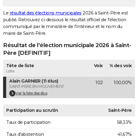
City break
Voyage de noces
Climat
Destinations
Voyage nature
Forum
+
PHOTO
Le
résultat des élections municipales
2026 à Saint-Père est
publié. Retrouvez ci-dessous le résultat officiel de l'élection
GUIDES D'ACHAT
communiqué par le ministère de l'Intérieur et le nom du
BONS PLANS
maire de Saint-Père.
Résultat de l'élection municipale 2026 à Saint-
CARTE DE VOEUX
Père [DEFINITIF]
Carte Bonne année
Carte Pâques
Carte de Noël
Carte Saint-Valentin
Carte d'anniversaire
DICTIONNAIRE
Tête de liste
Voix
% des voix
Biographies
Expressions
Dictionnaire
Citations
Proverbes
PROGRAMME TV
Liste
Alain GARNIER (11 élus)
102
100,00%
COPAINS D'AVANT
SAINT-PERE EN MOUVEMENT
Se connecter
Collèges
Universités
Service militaire
S'inscrire
Lycées
Primaires
Entreprises
Avis de recherche
Voir la liste des élus
AVIS DE DÉCÈS
FORUM
Participation au scrutin
Saint-Père
Lifestyle
Sport
Television
Cinema
Bricolage
Culture
Auto
Voyage
Taux de participation
58,33%
Taux d'abstention
41,67%