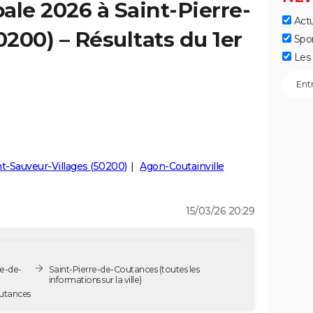
ale 2026 à Saint-Pierre-
Actu
200) – Résultats du 1er
Spo
Les 
nt-Sauveur-Villages (50200)
Agon-Coutainville
15/03/26 20:29
re-de-
Saint-Pierre-de-Coutances
(toutes les
informations sur la ville)
outances