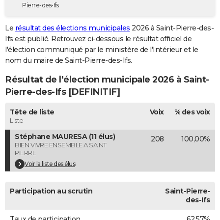
Pierre-des-Ifs
City break
Voyage de noces
Climat
Destinations
Voyage nature
Forum
+
PHOTO
Le
résultat des élections municipales
2026 à Saint-Pierre-des-
GUIDES D'ACHAT
Ifs est publié. Retrouvez ci-dessous le résultat officiel de
l'élection communiqué par le ministère de l'Intérieur et le
BONS PLANS
nom du maire de Saint-Pierre-des-Ifs.
CARTE DE VOEUX
Résultat de l'élection municipale 2026 à Saint-
Carte Bonne année
Carte Pâques
Carte de Noël
Carte Saint-Valentin
Carte d'anniversaire
Pierre-des-Ifs [DEFINITIF]
DICTIONNAIRE
Biographies
Expressions
Dictionnaire
Citations
Proverbes
Tête de liste
Voix
% des voix
PROGRAMME TV
Liste
COPAINS D'AVANT
Stéphane MAURESA (11 élus)
208
100,00%
BIEN VIVRE ENSEMBLE A SAINT
Se connecter
Collèges
Universités
Service militaire
S'inscrire
Lycées
Primaires
Entreprises
Avis de recherche
AVIS DE DÉCÈS
PIERRE
Voir la liste des élus
FORUM
Lifestyle
Sport
Television
Cinema
Bricolage
Culture
Auto
Voyage
Participation au scrutin
Saint-Pierre-
des-Ifs
Taux de participation
62,57%