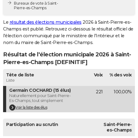
Bureaux de vote à Saint-
City break
Voyage de noces
Climat
Destinations
Voyage nature
Forum
+
PHOTO
Pierre-es-Champs
GUIDES D'ACHAT
Le
résultat des élections municipales
2026 à Saint-Pierre-es-
Champs est publié. Retrouvez ci-dessous le résultat officiel de
BONS PLANS
l'élection communiqué par le ministère de l'Intérieur et le
nom du maire de Saint-Pierre-es-Champs.
CARTE DE VOEUX
Résultat de l'élection municipale 2026 à Saint-
Carte Bonne année
Carte Pâques
Carte de Noël
Carte Saint-Valentin
Carte d'anniversaire
DICTIONNAIRE
Pierre-es-Champs [DEFINITIF]
Biographies
Expressions
Dictionnaire
Citations
Proverbes
PROGRAMME TV
Tête de liste
Voix
% des voix
Liste
COPAINS D'AVANT
Germain COCHARD (15 élus)
221
100,00%
Se connecter
Collèges
Universités
Service militaire
S'inscrire
Lycées
Primaires
Entreprises
Avis de recherche
AVIS DE DÉCÈS
Naturellement pour Saint-Pierre-
Es-Champs, tout simplement
FORUM
Voir la liste des élus
Lifestyle
Sport
Television
Cinema
Bricolage
Culture
Auto
Voyage
Participation au scrutin
Saint-Pierre-
es-Champs