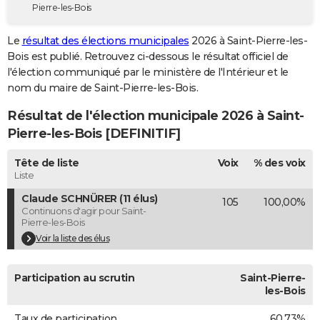
Pierre-les-Bois
City break
Voyage de noces
Climat
Destinations
Voyage nature
Forum
+
PHOTO
Le
résultat des élections municipales
2026 à Saint-Pierre-les-
GUIDES D'ACHAT
Bois est publié. Retrouvez ci-dessous le résultat officiel de
l'élection communiqué par le ministère de l'Intérieur et le
BONS PLANS
nom du maire de Saint-Pierre-les-Bois.
CARTE DE VOEUX
Résultat de l'élection municipale 2026 à Saint-
Carte Bonne année
Carte Pâques
Carte de Noël
Carte Saint-Valentin
Carte d'anniversaire
Pierre-les-Bois [DEFINITIF]
DICTIONNAIRE
Biographies
Expressions
Dictionnaire
Citations
Proverbes
Tête de liste
Voix
% des voix
PROGRAMME TV
Liste
COPAINS D'AVANT
Claude SCHNÜRER (11 élus)
105
100,00%
Continuons d'agir pour Saint-
Se connecter
Collèges
Universités
Service militaire
S'inscrire
Lycées
Primaires
Entreprises
Avis de recherche
AVIS DE DÉCÈS
Pierre-les-Bois
Voir la liste des élus
FORUM
Lifestyle
Sport
Television
Cinema
Bricolage
Culture
Auto
Voyage
Participation au scrutin
Saint-Pierre-
les-Bois
Taux de participation
60,73%