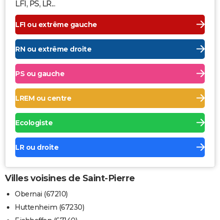
LFI, PS, LR...
LFI ou extrême gauche
RN ou extrême droite
PS ou gauche
LREM ou centre
Ecologiste
LR ou droite
Villes voisines de Saint-Pierre
Obernai (67210)
Huttenheim (67230)