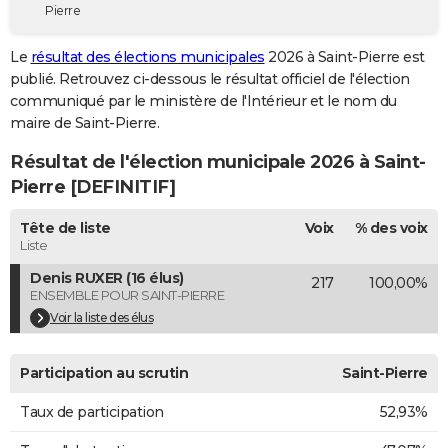
Pierre
City break
Voyage de noces
Climat
Destinations
Voyage nature
Forum
+
PHOTO
Le
résultat des élections municipales
2026 à Saint-Pierre est
GUIDES D'ACHAT
publié. Retrouvez ci-dessous le résultat officiel de l'élection
communiqué par le ministère de l'Intérieur et le nom du
BONS PLANS
maire de Saint-Pierre.
CARTE DE VOEUX
Résultat de l'élection municipale 2026 à Saint-
Carte Bonne année
Carte Pâques
Carte de Noël
Carte Saint-Valentin
Carte d'anniversaire
Pierre [DEFINITIF]
DICTIONNAIRE
Biographies
Expressions
Dictionnaire
Citations
Proverbes
Tête de liste
Voix
% des voix
PROGRAMME TV
Liste
COPAINS D'AVANT
Denis RUXER (16 élus)
217
100,00%
ENSEMBLE POUR SAINT-PIERRE
Se connecter
Collèges
Universités
Service militaire
S'inscrire
Lycées
Primaires
Entreprises
Avis de recherche
AVIS DE DÉCÈS
Voir la liste des élus
FORUM
Participation au scrutin
Saint-Pierre
Lifestyle
Sport
Television
Cinema
Bricolage
Culture
Auto
Voyage
Taux de participation
52,93%