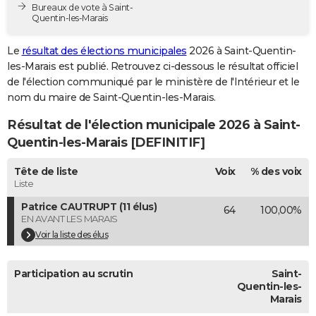
Bureaux de vote à Saint-
City break
Voyage de noces
Climat
Destinations
Voyage nature
Forum
+
PHOTO
Quentin-les-Marais
GUIDES D'ACHAT
Le
résultat des élections municipales
2026 à Saint-Quentin-
les-Marais est publié. Retrouvez ci-dessous le résultat officiel
BONS PLANS
de l'élection communiqué par le ministère de l'Intérieur et le
nom du maire de Saint-Quentin-les-Marais.
CARTE DE VOEUX
Résultat de l'élection municipale 2026 à Saint-
Carte Bonne année
Carte Pâques
Carte de Noël
Carte Saint-Valentin
Carte d'anniversaire
DICTIONNAIRE
Quentin-les-Marais [DEFINITIF]
Biographies
Expressions
Dictionnaire
Citations
Proverbes
PROGRAMME TV
Tête de liste
Voix
% des voix
Liste
COPAINS D'AVANT
Patrice CAUTRUPT (11 élus)
64
100,00%
Se connecter
Collèges
Universités
Service militaire
S'inscrire
Lycées
Primaires
Entreprises
Avis de recherche
AVIS DE DÉCÈS
EN AVANT LES MARAIS
Voir la liste des élus
FORUM
Lifestyle
Sport
Television
Cinema
Bricolage
Culture
Auto
Voyage
Participation au scrutin
Saint-
Quentin-les-
Marais