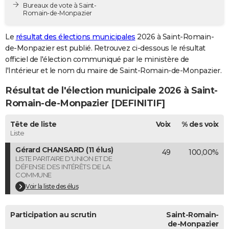
Bureaux de vote à Saint-
City break
Voyage de noces
Climat
Destinations
Voyage nature
Forum
+
PHOTO
Romain-de-Monpazier
GUIDES D'ACHAT
Le
résultat des élections municipales
2026 à Saint-Romain-
de-Monpazier est publié. Retrouvez ci-dessous le résultat
BONS PLANS
officiel de l'élection communiqué par le ministère de
l'Intérieur et le nom du maire de Saint-Romain-de-Monpazier.
CARTE DE VOEUX
Résultat de l'élection municipale 2026 à Saint-
Carte Bonne année
Carte Pâques
Carte de Noël
Carte Saint-Valentin
Carte d'anniversaire
DICTIONNAIRE
Romain-de-Monpazier [DEFINITIF]
Biographies
Expressions
Dictionnaire
Citations
Proverbes
PROGRAMME TV
Tête de liste
Voix
% des voix
Liste
COPAINS D'AVANT
Gérard CHANSARD (11 élus)
49
100,00%
Se connecter
Collèges
Universités
Service militaire
S'inscrire
Lycées
Primaires
Entreprises
Avis de recherche
AVIS DE DÉCÈS
LISTE PARITAIRE D'UNION ET DE
DÉFENSE DES INTÉRÊTS DE LA
COMMUNE
FORUM
Voir la liste des élus
Lifestyle
Sport
Television
Cinema
Bricolage
Culture
Auto
Voyage
Participation au scrutin
Saint-Romain-
de-Monpazier