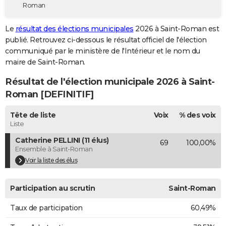
Roman
City break
Voyage de noces
Climat
Destinations
Voyage nature
Forum
+
PHOTO
Le
résultat des élections municipales
2026 à Saint-Roman est
GUIDES D'ACHAT
publié. Retrouvez ci-dessous le résultat officiel de l'élection
communiqué par le ministère de l'Intérieur et le nom du
BONS PLANS
maire de Saint-Roman.
CARTE DE VOEUX
Résultat de l'élection municipale 2026 à Saint-
Carte Bonne année
Carte Pâques
Carte de Noël
Carte Saint-Valentin
Carte d'anniversaire
Roman [DEFINITIF]
DICTIONNAIRE
Biographies
Expressions
Dictionnaire
Citations
Proverbes
Tête de liste
Voix
% des voix
PROGRAMME TV
Liste
COPAINS D'AVANT
Catherine PELLINI (11 élus)
69
100,00%
Ensemble à Saint-Roman
Se connecter
Collèges
Universités
Service militaire
S'inscrire
Lycées
Primaires
Entreprises
Avis de recherche
AVIS DE DÉCÈS
Voir la liste des élus
FORUM
Participation au scrutin
Saint-Roman
Lifestyle
Sport
Television
Cinema
Bricolage
Culture
Auto
Voyage
Taux de participation
60,49%