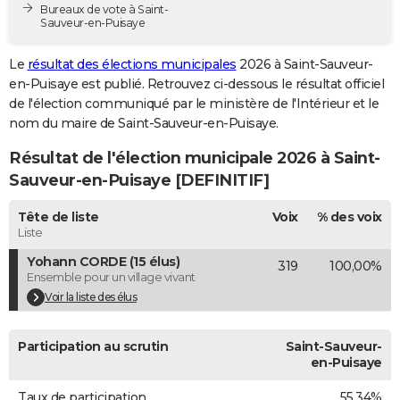
Bureaux de vote à Saint-
City break
Voyage de noces
Climat
Destinations
Voyage nature
Forum
+
PHOTO
Sauveur-en-Puisaye
GUIDES D'ACHAT
Le
résultat des élections municipales
2026 à Saint-Sauveur-
en-Puisaye est publié. Retrouvez ci-dessous le résultat officiel
BONS PLANS
de l'élection communiqué par le ministère de l'Intérieur et le
nom du maire de Saint-Sauveur-en-Puisaye.
CARTE DE VOEUX
Résultat de l'élection municipale 2026 à Saint-
Carte Bonne année
Carte Pâques
Carte de Noël
Carte Saint-Valentin
Carte d'anniversaire
DICTIONNAIRE
Sauveur-en-Puisaye [DEFINITIF]
Biographies
Expressions
Dictionnaire
Citations
Proverbes
PROGRAMME TV
Tête de liste
Voix
% des voix
Liste
COPAINS D'AVANT
Yohann CORDE (15 élus)
319
100,00%
Se connecter
Collèges
Universités
Service militaire
S'inscrire
Lycées
Primaires
Entreprises
Avis de recherche
AVIS DE DÉCÈS
Ensemble pour un village vivant
Voir la liste des élus
FORUM
Lifestyle
Sport
Television
Cinema
Bricolage
Culture
Auto
Voyage
Participation au scrutin
Saint-Sauveur-
en-Puisaye
Taux de participation
55,34%