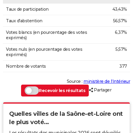
Taux de participation
43,43%
Taux d'abstention
56,57%
Votes blancs (en pourcentage des votes
6,37%
exprimés)
Votes nuls (en pourcentage des votes
5,57%
exprimés)
Nombre de votants
377
Source :
ministère de l’Intérieur
Partager
Recevoir les résultats
Quelles villes de la Saône-et-Loire ont
le plus voté...
Les résultats des municipales 2026 sont dévoilés