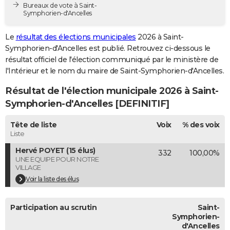
Bureaux de vote à Saint-
City break
Voyage de noces
Climat
Destinations
Voyage nature
Forum
+
PHOTO
Symphorien-d'Ancelles
GUIDES D'ACHAT
Le
résultat des élections municipales
2026 à Saint-
Symphorien-d'Ancelles est publié. Retrouvez ci-dessous le
BONS PLANS
résultat officiel de l'élection communiqué par le ministère de
l'Intérieur et le nom du maire de Saint-Symphorien-d'Ancelles.
CARTE DE VOEUX
Résultat de l'élection municipale 2026 à Saint-
Carte Bonne année
Carte Pâques
Carte de Noël
Carte Saint-Valentin
Carte d'anniversaire
DICTIONNAIRE
Symphorien-d'Ancelles [DEFINITIF]
Biographies
Expressions
Dictionnaire
Citations
Proverbes
PROGRAMME TV
Tête de liste
Voix
% des voix
Liste
COPAINS D'AVANT
Hervé POYET (15 élus)
332
100,00%
Se connecter
Collèges
Universités
Service militaire
S'inscrire
Lycées
Primaires
Entreprises
Avis de recherche
AVIS DE DÉCÈS
UNE EQUIPE POUR NOTRE
VILLAGE
FORUM
Voir la liste des élus
Lifestyle
Sport
Television
Cinema
Bricolage
Culture
Auto
Voyage
Participation au scrutin
Saint-
Symphorien-
d'Ancelles