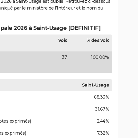
2026 à Saint-Usage est publié. Retrouvez ci-dessous
uniqué par le ministère de l'Intérieur et le nom du
ipale 2026 à Saint-Usage [DEFINITIF]
Voix
% des voix
37
100,00%
Saint-Usage
68,33%
31,67%
otes exprimés)
2,44%
es exprimés)
7,32%