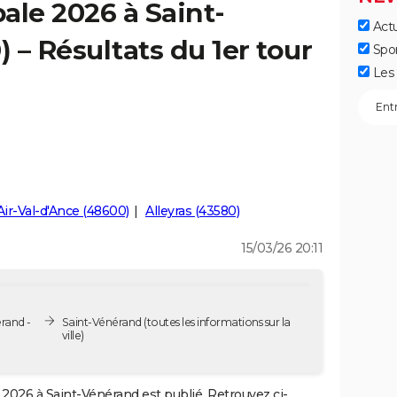
ale 2026 à Saint-
Actu
 – Résultats du 1er tour
Spo
Les 
Air-Val-d'Ance (48600)
Alleyras (43580)
15/03/26 20:11
rand -
Saint-Vénérand
(toutes les informations sur la
ville)
2026 à Saint-Vénérand est publié. Retrouvez ci-