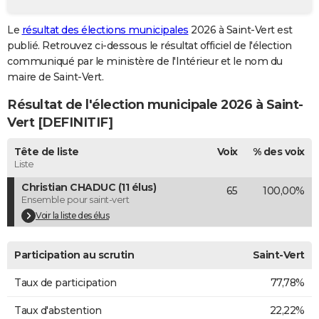
City break
Voyage de noces
Climat
Destinations
Voyage nature
Forum
+
PHOTO
Le
résultat des élections municipales
2026 à Saint-Vert est
publié. Retrouvez ci-dessous le résultat officiel de l'élection
GUIDES D'ACHAT
communiqué par le ministère de l'Intérieur et le nom du
BONS PLANS
maire de Saint-Vert.
Résultat de l'élection municipale 2026 à Saint-
CARTE DE VOEUX
Vert [DEFINITIF]
Carte Bonne année
Carte Pâques
Carte de Noël
Carte Saint-Valentin
Carte d'anniversaire
DICTIONNAIRE
Tête de liste
Voix
% des voix
Biographies
Expressions
Dictionnaire
Citations
Proverbes
PROGRAMME TV
Liste
Christian CHADUC (11 élus)
65
100,00%
COPAINS D'AVANT
Ensemble pour saint-vert
Se connecter
Collèges
Universités
Service militaire
S'inscrire
Lycées
Primaires
Entreprises
Avis de recherche
Voir la liste des élus
AVIS DE DÉCÈS
FORUM
Participation au scrutin
Saint-Vert
Lifestyle
Sport
Television
Cinema
Bricolage
Culture
Auto
Voyage
Taux de participation
77,78%
Taux d'abstention
22,22%