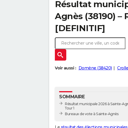
Résultat municip
Agnès (38190) – R
[DEFINITIF]
Voir aussi :
Domène (38420)
Croll
SOMMAIRE
Résultat municipale 2026 à Sainte-Agn
Tour 1
Bureaux de vote à Sainte-Agnès
Le
résultat des élections municipales