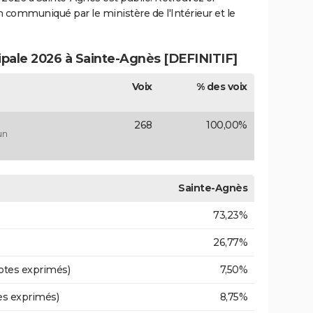
ion communiqué par le ministère de l'Intérieur et le
cipale 2026 à Sainte-Agnès [DEFINITIF]
Voix
% des voix
268
100,00%
un
Sainte-Agnès
73,23%
26,77%
otes exprimés)
7,50%
es exprimés)
8,75%