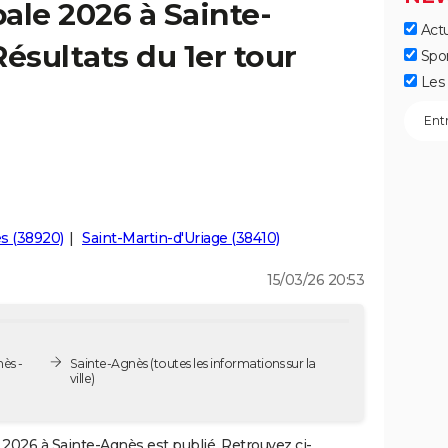
ale 2026 à Sainte-
Actu
ésultats du 1er tour
Spo
Les 
es (38920)
Saint-Martin-d'Uriage (38410)
15/03/26 20:53
ès -
Sainte-Agnès
(toutes les informations sur la
ville)
2026 à Sainte-Agnès est publié. Retrouvez ci-