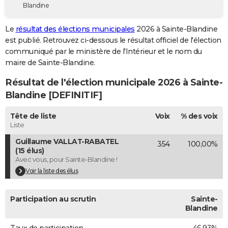
Blandine
City break
Voyage de noces
Climat
Destinations
Voyage nature
Forum
+
PHOTO
Le
résultat des élections municipales
2026 à Sainte-Blandine
GUIDES D'ACHAT
est publié. Retrouvez ci-dessous le résultat officiel de l'élection
communiqué par le ministère de l'Intérieur et le nom du
BONS PLANS
maire de Sainte-Blandine.
CARTE DE VOEUX
Résultat de l'élection municipale 2026 à Sainte-
Carte Bonne année
Carte Pâques
Carte de Noël
Carte Saint-Valentin
Carte d'anniversaire
Blandine [DEFINITIF]
DICTIONNAIRE
Biographies
Expressions
Dictionnaire
Citations
Proverbes
Tête de liste
Voix
% des voix
PROGRAMME TV
Liste
COPAINS D'AVANT
Guillaume VALLAT-RABATEL
354
100,00%
(15 élus)
Se connecter
Collèges
Universités
Service militaire
S'inscrire
Lycées
Primaires
Entreprises
Avis de recherche
AVIS DE DÉCÈS
Avec vous, pour Sainte-Blandine !
Voir la liste des élus
FORUM
Lifestyle
Sport
Television
Cinema
Bricolage
Culture
Auto
Voyage
Participation au scrutin
Sainte-
Blandine
Taux de participation
46,93%