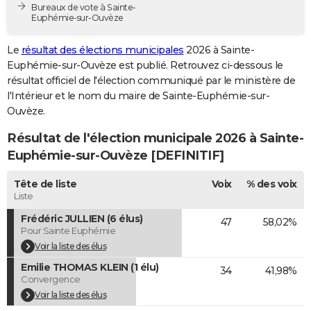
Bureaux de vote à Sainte-
City break
Voyage de noces
Climat
Destinations
Voyage nature
Forum
+
PHOTO
Euphémie-sur-Ouvèze
GUIDES D'ACHAT
Le
résultat des élections municipales
2026 à Sainte-
Euphémie-sur-Ouvèze est publié. Retrouvez ci-dessous le
BONS PLANS
résultat officiel de l'élection communiqué par le ministère de
l'Intérieur et le nom du maire de Sainte-Euphémie-sur-
CARTE DE VOEUX
Ouvèze.
Carte Bonne année
Carte Pâques
Carte de Noël
Carte Saint-Valentin
Carte d'anniversaire
DICTIONNAIRE
Résultat de l'élection municipale 2026 à Sainte-
Euphémie-sur-Ouvèze [DEFINITIF]
Biographies
Expressions
Dictionnaire
Citations
Proverbes
PROGRAMME TV
Tête de liste
Voix
% des voix
COPAINS D'AVANT
Liste
Se connecter
Collèges
Universités
Service militaire
S'inscrire
Lycées
Primaires
Entreprises
Avis de recherche
AVIS DE DÉCÈS
Frédéric JULLIEN (6 élus)
47
58,02%
Pour Sainte Euphémie
FORUM
Voir la liste des élus
Emilie THOMAS KLEIN (1 élu)
Lifestyle
Sport
Television
Cinema
Bricolage
Culture
Auto
Voyage
34
41,98%
Convergence
Voir la liste des élus