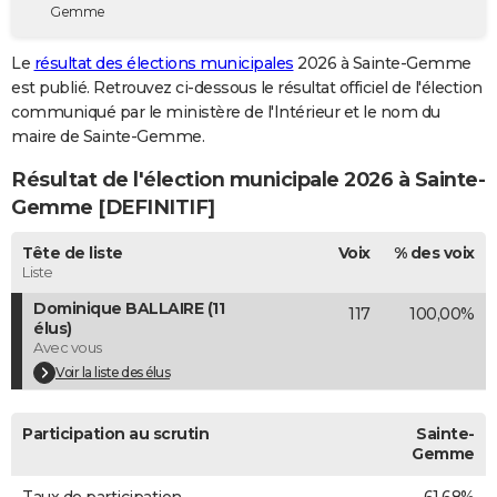
Gemme
City break
Voyage de noces
Climat
Destinations
Voyage nature
Forum
+
PHOTO
Le
résultat des élections municipales
2026 à Sainte-Gemme
GUIDES D'ACHAT
est publié. Retrouvez ci-dessous le résultat officiel de l'élection
communiqué par le ministère de l'Intérieur et le nom du
BONS PLANS
maire de Sainte-Gemme.
CARTE DE VOEUX
Résultat de l'élection municipale 2026 à Sainte-
Carte Bonne année
Carte Pâques
Carte de Noël
Carte Saint-Valentin
Carte d'anniversaire
Gemme [DEFINITIF]
DICTIONNAIRE
Biographies
Expressions
Dictionnaire
Citations
Proverbes
Tête de liste
Voix
% des voix
PROGRAMME TV
Liste
COPAINS D'AVANT
Dominique BALLAIRE (11
117
100,00%
élus)
Se connecter
Collèges
Universités
Service militaire
S'inscrire
Lycées
Primaires
Entreprises
Avis de recherche
AVIS DE DÉCÈS
Avec vous
Voir la liste des élus
FORUM
Lifestyle
Sport
Television
Cinema
Bricolage
Culture
Auto
Voyage
Participation au scrutin
Sainte-
Gemme
Taux de participation
61,68%