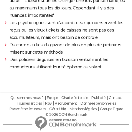
draps : "L'idéal est de les changer une fois par semaine, ou
au maximum tous les dix jours. Cependant, il y a des
nuances importantes"
Les psychologues sont d'accord : ceux qui conservent les
reçus ou les vieux tickets de caisses ne sont pas des
accumulateurs, mais ont besoin de contrôle
Du carton au lieu du gazon : de plus en plus de jardiniers
misent sur cette méthode
Des policiers déguisés en buisson verbalisent les
conducteurs utilisant leur téléphone au volant
Qui sommes-nous ?
Equipe
Charte éditoriale
Publicité
Contact
Tous les articles
RSS
Recrutement
Données personnelles
Paramétrer les cookies
Gérer Utiq
Mentions légales
Groupe Figaro
© 2026 CCM Benchmark