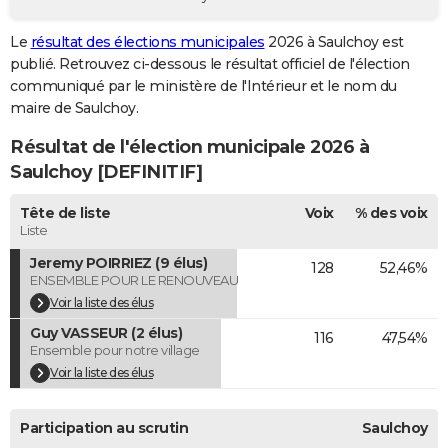
City break
Voyage de noces
Climat
Destinations
Voyage nature
Forum
+
PHOTO
Le
résultat des élections municipales
2026 à Saulchoy est
publié. Retrouvez ci-dessous le résultat officiel de l'élection
GUIDES D'ACHAT
communiqué par le ministère de l'Intérieur et le nom du
BONS PLANS
maire de Saulchoy.
Résultat de l'élection municipale 2026 à
CARTE DE VOEUX
Saulchoy [DEFINITIF]
Carte Bonne année
Carte Pâques
Carte de Noël
Carte Saint-Valentin
Carte d'anniversaire
DICTIONNAIRE
Tête de liste
Voix
% des voix
Biographies
Expressions
Dictionnaire
Citations
Proverbes
PROGRAMME TV
Liste
Jeremy POIRRIEZ (9 élus)
128
52,46%
COPAINS D'AVANT
ENSEMBLE POUR LE RENOUVEAU
Se connecter
Collèges
Universités
Service militaire
S'inscrire
Lycées
Primaires
Entreprises
Avis de recherche
Voir la liste des élus
AVIS DE DÉCÈS
Guy VASSEUR (2 élus)
116
47,54%
FORUM
Ensemble pour notre village
Voir la liste des élus
Lifestyle
Sport
Television
Cinema
Bricolage
Culture
Auto
Voyage
Participation au scrutin
Saulchoy