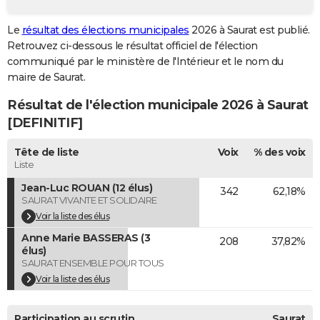
City break
Voyage de noces
Climat
Destinations
Voyage nature
Forum
+
PHOTO
Le
résultat des élections municipales
2026 à Saurat est publié.
Retrouvez ci-dessous le résultat officiel de l'élection
GUIDES D'ACHAT
communiqué par le ministère de l'Intérieur et le nom du
BONS PLANS
maire de Saurat.
Résultat de l'élection municipale 2026 à Saurat
CARTE DE VOEUX
[DEFINITIF]
Carte Bonne année
Carte Pâques
Carte de Noël
Carte Saint-Valentin
Carte d'anniversaire
DICTIONNAIRE
Tête de liste
Voix
% des voix
Biographies
Expressions
Dictionnaire
Citations
Proverbes
PROGRAMME TV
Liste
Jean-Luc ROUAN (12 élus)
342
62,18%
COPAINS D'AVANT
SAURAT VIVANTE ET SOLIDAIRE
Se connecter
Collèges
Universités
Service militaire
S'inscrire
Lycées
Primaires
Entreprises
Avis de recherche
Voir la liste des élus
AVIS DE DÉCÈS
Anne Marie BASSERAS (3
208
37,82%
FORUM
élus)
SAURAT ENSEMBLE POUR TOUS
Lifestyle
Sport
Television
Cinema
Bricolage
Culture
Auto
Voyage
Voir la liste des élus
Participation au scrutin
Saurat