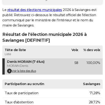
City break
Voyage de noces
Climat
Destinations
Voyage nature
Forum
+
PHOTO
Le
résultat des élections municipales
2026 à Savianges est
publié. Retrouvez ci-dessous le résultat officiel de l'élection
GUIDES D'ACHAT
communiqué par le ministère de l'Intérieur et le nom du
BONS PLANS
maire de Savianges.
Résultat de l'élection municipale 2026 à
CARTE DE VOEUX
Savianges [DEFINITIF]
Carte Bonne année
Carte Pâques
Carte de Noël
Carte Saint-Valentin
Carte d'anniversaire
DICTIONNAIRE
Tête de liste
Voix
% des voix
Biographies
Expressions
Dictionnaire
Citations
Proverbes
PROGRAMME TV
Liste
Denis MORAIN (7 élus)
58
100,00%
COPAINS D'AVANT
MORAIN Denis
Se connecter
Collèges
Universités
Service militaire
S'inscrire
Lycées
Primaires
Entreprises
Avis de recherche
Voir la liste des élus
AVIS DE DÉCÈS
FORUM
Participation au scrutin
Savianges
Lifestyle
Sport
Television
Cinema
Bricolage
Culture
Auto
Voyage
Taux de participation
71,28%
Taux d'abstention
28,72%