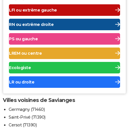
LFI ou extrême gauche
RN ou extrême droite
PS ou gauche
LREM ou centre
Ecologiste
LR ou droite
Villes voisines de Savianges
Germagny (71460)
Saint-Privé (71390)
Cersot (71390)