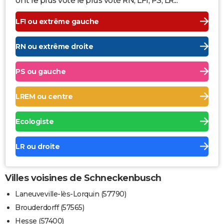
ont le plus voté le plus voté RN, LFI, PS, LR...
LFI ou extrême gauche
RN ou extrême droite
PS ou gauche
LREM ou centre
Ecologiste
LR ou droite
Villes voisines de Schneckenbusch
Laneuveville-lès-Lorquin (57790)
Brouderdorff (57565)
Hesse (57400)