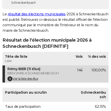
Schneckenbusch
City break
Voyage de noces
Climat
Destinations
Voyage nature
Forum
+
PHOTO
Le
résultat des élections municipales
2026 à Schneckenbusch
GUIDES D'ACHAT
est publié. Retrouvez ci-dessous le résultat officiel de l'élection
communiqué par le ministère de l'Intérieur et le nom du
BONS PLANS
maire de Schneckenbusch.
CARTE DE VOEUX
Résultat de l'élection municipale 2026 à
Carte Bonne année
Carte Pâques
Carte de Noël
Carte Saint-Valentin
Carte d'anniversaire
Schneckenbusch [DEFINITIF]
DICTIONNAIRE
Biographies
Expressions
Dictionnaire
Citations
Proverbes
Tête de liste
Voix
% des voix
PROGRAMME TV
Liste
COPAINS D'AVANT
Rémy BIER (11 élus)
146
100,00%
BIEN VIVRE A SCHNECKENBUSCH
Se connecter
Collèges
Universités
Service militaire
S'inscrire
Lycées
Primaires
Entreprises
Avis de recherche
AVIS DE DÉCÈS
Voir la liste des élus
FORUM
Participation au scrutin
Schneckenbu
Lifestyle
Sport
Television
Cinema
Bricolage
Culture
Auto
Voyage
sch
Taux de participation
62,15%