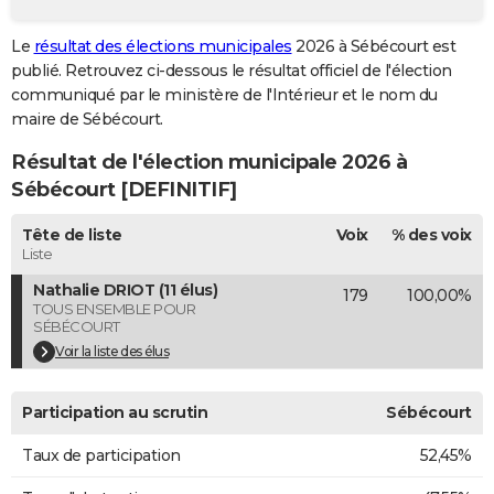
City break
Voyage de noces
Climat
Destinations
Voyage nature
Forum
+
PHOTO
Le
résultat des élections municipales
2026 à Sébécourt est
publié. Retrouvez ci-dessous le résultat officiel de l'élection
GUIDES D'ACHAT
communiqué par le ministère de l'Intérieur et le nom du
BONS PLANS
maire de Sébécourt.
Résultat de l'élection municipale 2026 à
CARTE DE VOEUX
Sébécourt [DEFINITIF]
Carte Bonne année
Carte Pâques
Carte de Noël
Carte Saint-Valentin
Carte d'anniversaire
DICTIONNAIRE
Tête de liste
Voix
% des voix
Biographies
Expressions
Dictionnaire
Citations
Proverbes
PROGRAMME TV
Liste
Nathalie DRIOT (11 élus)
179
100,00%
COPAINS D'AVANT
TOUS ENSEMBLE POUR
SÉBÉCOURT
Se connecter
Collèges
Universités
Service militaire
S'inscrire
Lycées
Primaires
Entreprises
Avis de recherche
AVIS DE DÉCÈS
Voir la liste des élus
FORUM
Participation au scrutin
Sébécourt
Lifestyle
Sport
Television
Cinema
Bricolage
Culture
Auto
Voyage
Taux de participation
52,45%