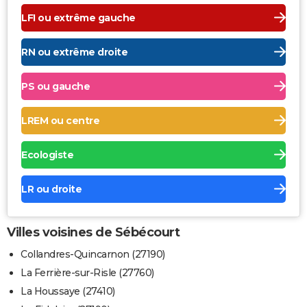
LFI ou extrême gauche
RN ou extrême droite
PS ou gauche
LREM ou centre
Ecologiste
LR ou droite
Villes voisines de Sébécourt
Collandres-Quincarnon (27190)
La Ferrière-sur-Risle (27760)
La Houssaye (27410)