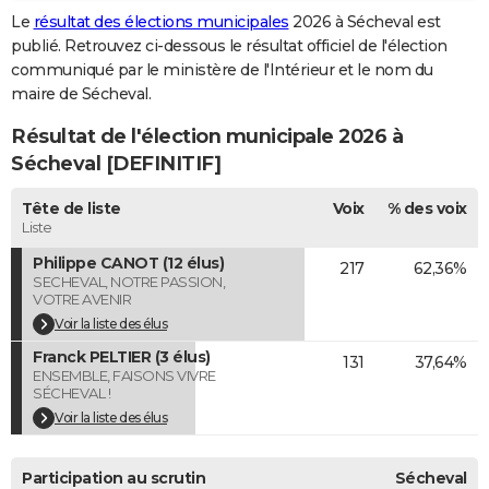
Le
résultat des élections municipales
2026 à Sécheval est
City break
Voyage de noces
Climat
Destinations
Voyage nature
Forum
+
PHOTO
publié. Retrouvez ci-dessous le résultat officiel de l'élection
communiqué par le ministère de l'Intérieur et le nom du
GUIDES D'ACHAT
maire de Sécheval.
BONS PLANS
Résultat de l'élection municipale 2026 à
CARTE DE VOEUX
Sécheval [DEFINITIF]
Carte Bonne année
Carte Pâques
Carte de Noël
Carte Saint-Valentin
Carte d'anniversaire
DICTIONNAIRE
Tête de liste
Voix
% des voix
Liste
Biographies
Expressions
Dictionnaire
Citations
Proverbes
PROGRAMME TV
Philippe CANOT (12 élus)
217
62,36%
SECHEVAL, NOTRE PASSION,
COPAINS D'AVANT
VOTRE AVENIR
Voir la liste des élus
Se connecter
Collèges
Universités
Service militaire
S'inscrire
Lycées
Primaires
Entreprises
Avis de recherche
AVIS DE DÉCÈS
Franck PELTIER (3 élus)
131
37,64%
ENSEMBLE, FAISONS VIVRE
FORUM
SÉCHEVAL !
Voir la liste des élus
Lifestyle
Sport
Television
Cinema
Bricolage
Culture
Auto
Voyage
Participation au scrutin
Sécheval