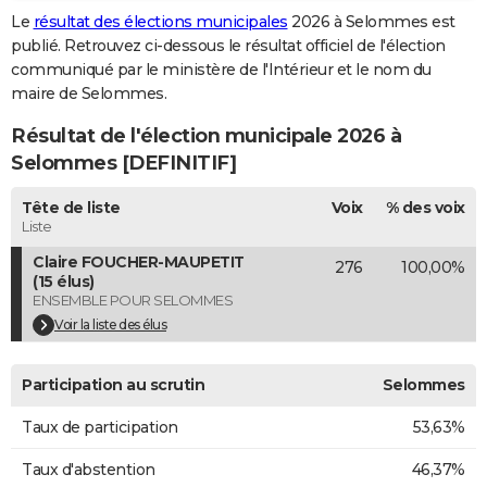
Le
résultat des élections municipales
2026 à Selommes est
City break
Voyage de noces
Climat
Destinations
Voyage nature
Forum
+
PHOTO
publié. Retrouvez ci-dessous le résultat officiel de l'élection
communiqué par le ministère de l'Intérieur et le nom du
GUIDES D'ACHAT
maire de Selommes.
BONS PLANS
Résultat de l'élection municipale 2026 à
CARTE DE VOEUX
Selommes [DEFINITIF]
Carte Bonne année
Carte Pâques
Carte de Noël
Carte Saint-Valentin
Carte d'anniversaire
DICTIONNAIRE
Tête de liste
Voix
% des voix
Liste
Biographies
Expressions
Dictionnaire
Citations
Proverbes
PROGRAMME TV
Claire FOUCHER-MAUPETIT
276
100,00%
(15 élus)
COPAINS D'AVANT
ENSEMBLE POUR SELOMMES
Voir la liste des élus
Se connecter
Collèges
Universités
Service militaire
S'inscrire
Lycées
Primaires
Entreprises
Avis de recherche
AVIS DE DÉCÈS
FORUM
Participation au scrutin
Selommes
Lifestyle
Sport
Television
Cinema
Bricolage
Culture
Auto
Voyage
Taux de participation
53,63%
Taux d'abstention
46,37%