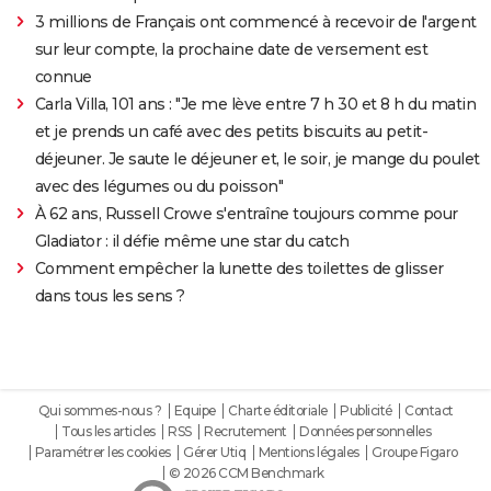
3 millions de Français ont commencé à recevoir de l'argent
sur leur compte, la prochaine date de versement est
connue
Carla Villa, 101 ans : "Je me lève entre 7 h 30 et 8 h du matin
et je prends un café avec des petits biscuits au petit-
déjeuner. Je saute le déjeuner et, le soir, je mange du poulet
avec des légumes ou du poisson"
À 62 ans, Russell Crowe s'entraîne toujours comme pour
Gladiator : il défie même une star du catch
Comment empêcher la lunette des toilettes de glisser
dans tous les sens ?
Qui sommes-nous ?
Equipe
Charte éditoriale
Publicité
Contact
Tous les articles
RSS
Recrutement
Données personnelles
Paramétrer les cookies
Gérer Utiq
Mentions légales
Groupe Figaro
© 2026 CCM Benchmark