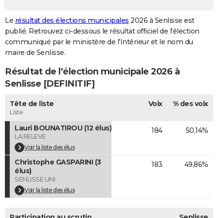
City break
Voyage de noces
Climat
Destinations
Voyage nature
Forum
+
PHOTO
Le
résultat des élections municipales
2026 à Senlisse est
publié. Retrouvez ci-dessous le résultat officiel de l'élection
GUIDES D'ACHAT
communiqué par le ministère de l'Intérieur et le nom du
BONS PLANS
maire de Senlisse.
Résultat de l'élection municipale 2026 à
CARTE DE VOEUX
Senlisse [DEFINITIF]
Carte Bonne année
Carte Pâques
Carte de Noël
Carte Saint-Valentin
Carte d'anniversaire
DICTIONNAIRE
Tête de liste
Voix
% des voix
Biographies
Expressions
Dictionnaire
Citations
Proverbes
PROGRAMME TV
Liste
Lauri BOUNATIROU (12 élus)
184
50,14%
COPAINS D'AVANT
LA RELEVE
Se connecter
Collèges
Universités
Service militaire
S'inscrire
Lycées
Primaires
Entreprises
Avis de recherche
Voir la liste des élus
AVIS DE DÉCÈS
Christophe GASPARINI (3
183
49,86%
FORUM
élus)
SENLISSE UNI
Lifestyle
Sport
Television
Cinema
Bricolage
Culture
Auto
Voyage
Voir la liste des élus
Participation au scrutin
Senlisse