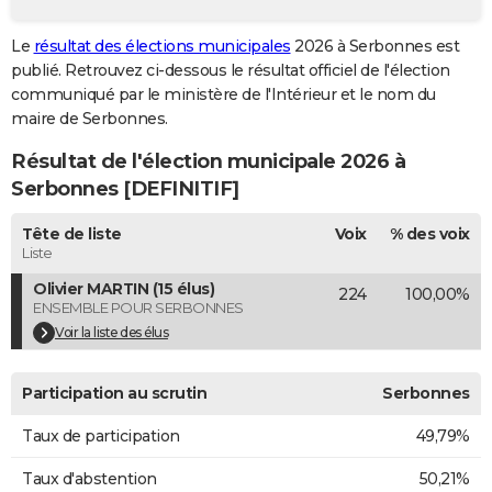
City break
Voyage de noces
Climat
Destinations
Voyage nature
Forum
+
PHOTO
Le
résultat des élections municipales
2026 à Serbonnes est
publié. Retrouvez ci-dessous le résultat officiel de l'élection
GUIDES D'ACHAT
communiqué par le ministère de l'Intérieur et le nom du
BONS PLANS
maire de Serbonnes.
Résultat de l'élection municipale 2026 à
CARTE DE VOEUX
Serbonnes [DEFINITIF]
Carte Bonne année
Carte Pâques
Carte de Noël
Carte Saint-Valentin
Carte d'anniversaire
DICTIONNAIRE
Tête de liste
Voix
% des voix
Biographies
Expressions
Dictionnaire
Citations
Proverbes
PROGRAMME TV
Liste
Olivier MARTIN (15 élus)
224
100,00%
COPAINS D'AVANT
ENSEMBLE POUR SERBONNES
Se connecter
Collèges
Universités
Service militaire
S'inscrire
Lycées
Primaires
Entreprises
Avis de recherche
Voir la liste des élus
AVIS DE DÉCÈS
FORUM
Participation au scrutin
Serbonnes
Lifestyle
Sport
Television
Cinema
Bricolage
Culture
Auto
Voyage
Taux de participation
49,79%
Taux d'abstention
50,21%