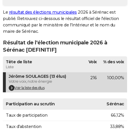
City break
Voyage de noces
Climat
Destinations
Voyage nature
Forum
+
PHOTO
Le
résultat des élections municipales
2026 à Sérénac est
publié. Retrouvez ci-dessous le résultat officiel de l'élection
GUIDES D'ACHAT
communiqué par le ministère de l'Intérieur et le nom du
BONS PLANS
maire de Sérénac.
Résultat de l'élection municipale 2026 à
CARTE DE VOEUX
Sérénac [DEFINITIF]
Carte Bonne année
Carte Pâques
Carte de Noël
Carte Saint-Valentin
Carte d'anniversaire
DICTIONNAIRE
Tête de liste
Voix
% des voix
Biographies
Expressions
Dictionnaire
Citations
Proverbes
PROGRAMME TV
Liste
Jérôme SOULAGES (13 élus)
216
100,00%
COPAINS D'AVANT
Votre voix, notre énergie
Se connecter
Collèges
Universités
Service militaire
S'inscrire
Lycées
Primaires
Entreprises
Avis de recherche
Voir la liste des élus
AVIS DE DÉCÈS
FORUM
Participation au scrutin
Sérénac
Lifestyle
Sport
Television
Cinema
Bricolage
Culture
Auto
Voyage
Taux de participation
66,12%
Taux d'abstention
33,88%