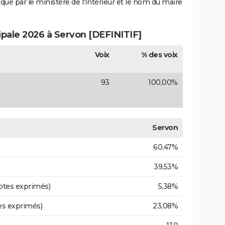
iqué par le ministère de l'Intérieur et le nom du maire
ipale 2026 à Servon [DEFINITIF]
Voix
% des voix
93
100,00%
Servon
60,47%
39,53%
otes exprimés)
5,38%
es exprimés)
23,08%