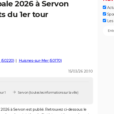
ale 2026 à Servon
Actu
ts du 1er tour
Spo
Les 
s (50220)
Huisnes-sur-Mer (50170)
15/03/26 20:10
ur 1
Servon
(toutes les informations sur la ville)
2026 à Servon est publié. Retrouvez ci-dessous le