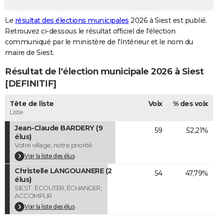
City break
Voyage de noces
Climat
Destinations
Voyage nature
Forum
+
PHOTO
Le
résultat des élections municipales
2026 à Siest est publié.
Retrouvez ci-dessous le résultat officiel de l'élection
GUIDES D'ACHAT
communiqué par le ministère de l'Intérieur et le nom du
BONS PLANS
maire de Siest.
Résultat de l'élection municipale 2026 à Siest
CARTE DE VOEUX
[DEFINITIF]
Carte Bonne année
Carte Pâques
Carte de Noël
Carte Saint-Valentin
Carte d'anniversaire
DICTIONNAIRE
Tête de liste
Voix
% des voix
Biographies
Expressions
Dictionnaire
Citations
Proverbes
PROGRAMME TV
Liste
Jean-Claude BARDERY (9
59
52,21%
COPAINS D'AVANT
élus)
Votre village, notre priorité
Se connecter
Collèges
Universités
Service militaire
S'inscrire
Lycées
Primaires
Entreprises
Avis de recherche
AVIS DE DÉCÈS
Voir la liste des élus
FORUM
Christelle LANGOUANERE (2
54
47,79%
élus)
Lifestyle
Sport
Television
Cinema
Bricolage
Culture
Auto
Voyage
SIEST : ÉCOUTER, ÉCHANGER,
ACCOMPLIR
Voir la liste des élus