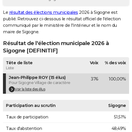
City break
Voyage de noces
Climat
Destinations
Voyage nature
Forum
+
PHOTO
Le
résultat des élections municipales
2026 à Sigogne est
publié. Retrouvez ci-dessous le résultat officiel de l'élection
GUIDES D'ACHAT
communiqué par le ministère de l'Intérieur et le nom du
BONS PLANS
maire de Sigogne.
Résultat de l'élection municipale 2026 à
CARTE DE VOEUX
Sigogne [DEFINITIF]
Carte Bonne année
Carte Pâques
Carte de Noël
Carte Saint-Valentin
Carte d'anniversaire
DICTIONNAIRE
Tête de liste
Voix
% des voix
Biographies
Expressions
Dictionnaire
Citations
Proverbes
PROGRAMME TV
Liste
Jean-Philippe ROY (15 élus)
376
100,00%
COPAINS D'AVANT
Pour Sigogne Village de caractère
Se connecter
Collèges
Universités
Service militaire
S'inscrire
Lycées
Primaires
Entreprises
Avis de recherche
Voir la liste des élus
AVIS DE DÉCÈS
FORUM
Participation au scrutin
Sigogne
Lifestyle
Sport
Television
Cinema
Bricolage
Culture
Auto
Voyage
Taux de participation
51,51%
Taux d'abstention
48,49%