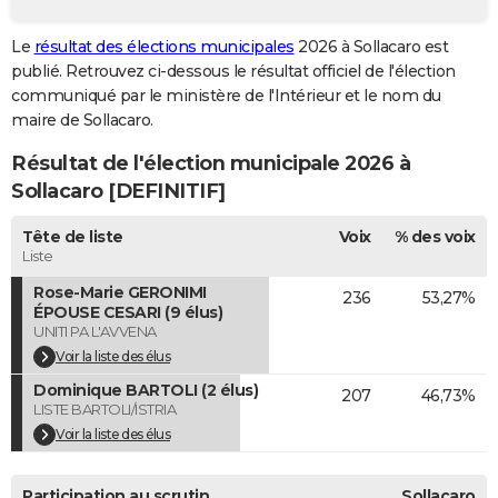
City break
Voyage de noces
Climat
Destinations
Voyage nature
Forum
+
PHOTO
Le
résultat des élections municipales
2026 à Sollacaro est
publié. Retrouvez ci-dessous le résultat officiel de l'élection
GUIDES D'ACHAT
communiqué par le ministère de l'Intérieur et le nom du
BONS PLANS
maire de Sollacaro.
Résultat de l'élection municipale 2026 à
CARTE DE VOEUX
Sollacaro [DEFINITIF]
Carte Bonne année
Carte Pâques
Carte de Noël
Carte Saint-Valentin
Carte d'anniversaire
DICTIONNAIRE
Tête de liste
Voix
% des voix
Biographies
Expressions
Dictionnaire
Citations
Proverbes
PROGRAMME TV
Liste
Rose-Marie GERONIMI
236
53,27%
COPAINS D'AVANT
ÉPOUSE CESARI (9 élus)
UNITI PA L'AVVENA
Se connecter
Collèges
Universités
Service militaire
S'inscrire
Lycées
Primaires
Entreprises
Avis de recherche
AVIS DE DÉCÈS
Voir la liste des élus
FORUM
Dominique BARTOLI (2 élus)
207
46,73%
LISTE BARTOLI/ISTRIA
Lifestyle
Sport
Television
Cinema
Bricolage
Culture
Auto
Voyage
Voir la liste des élus
Participation au scrutin
Sollacaro