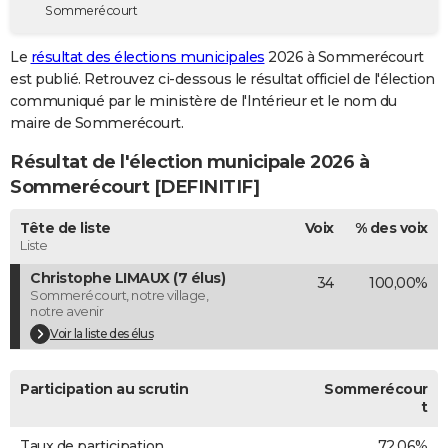
Sommerécourt
City break
Voyage de noces
Climat
Destinations
Voyage nature
Forum
+
PHOTO
Le
résultat des élections municipales
2026 à Sommerécourt
GUIDES D'ACHAT
est publié. Retrouvez ci-dessous le résultat officiel de l'élection
communiqué par le ministère de l'Intérieur et le nom du
BONS PLANS
maire de Sommerécourt.
CARTE DE VOEUX
Résultat de l'élection municipale 2026 à
Carte Bonne année
Carte Pâques
Carte de Noël
Carte Saint-Valentin
Carte d'anniversaire
Sommerécourt [DEFINITIF]
DICTIONNAIRE
Biographies
Expressions
Dictionnaire
Citations
Proverbes
Tête de liste
Voix
% des voix
PROGRAMME TV
Liste
COPAINS D'AVANT
Christophe LIMAUX (7 élus)
34
100,00%
Sommerécourt, notre village,
Se connecter
Collèges
Universités
Service militaire
S'inscrire
Lycées
Primaires
Entreprises
Avis de recherche
AVIS DE DÉCÈS
notre avenir
Voir la liste des élus
FORUM
Lifestyle
Sport
Television
Cinema
Bricolage
Culture
Auto
Voyage
Participation au scrutin
Sommerécour
t
Taux de participation
72,06%