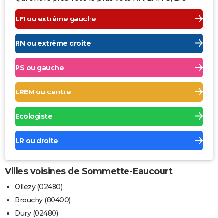
LFI ou extrême gauche
RN ou extrême droite
PS ou gauche
LREM ou centre
Ecologiste
LR ou droite
Villes voisines de Sommette-Eaucourt
Ollezy (02480)
Brouchy (80400)
Dury (02480)