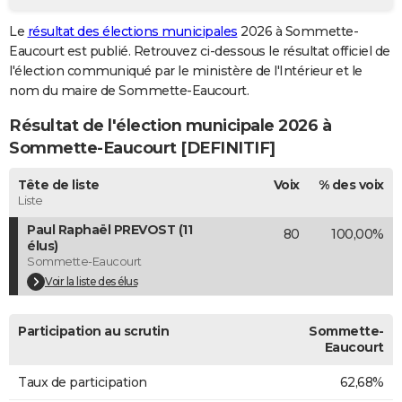
City break
Voyage de noces
Climat
Destinations
Voyage nature
Forum
+
PHOTO
Le
résultat des élections municipales
2026 à Sommette-
Eaucourt est publié. Retrouvez ci-dessous le résultat officiel de
GUIDES D'ACHAT
l'élection communiqué par le ministère de l'Intérieur et le
nom du maire de Sommette-Eaucourt.
BONS PLANS
Résultat de l'élection municipale 2026 à
CARTE DE VOEUX
Sommette-Eaucourt [DEFINITIF]
Carte Bonne année
Carte Pâques
Carte de Noël
Carte Saint-Valentin
Carte d'anniversaire
DICTIONNAIRE
Tête de liste
Voix
% des voix
Biographies
Expressions
Dictionnaire
Citations
Proverbes
Liste
PROGRAMME TV
Paul Raphaël PREVOST (11
80
100,00%
COPAINS D'AVANT
élus)
Sommette-Eaucourt
Se connecter
Collèges
Universités
Service militaire
S'inscrire
Lycées
Primaires
Entreprises
Avis de recherche
AVIS DE DÉCÈS
Voir la liste des élus
FORUM
Participation au scrutin
Sommette-
Lifestyle
Sport
Television
Cinema
Bricolage
Culture
Auto
Voyage
Eaucourt
Taux de participation
62,68%