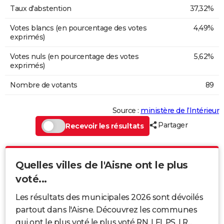
Taux d'abstention
37,32%
Votes blancs (en pourcentage des votes
4,49%
exprimés)
Votes nuls (en pourcentage des votes
5,62%
exprimés)
Nombre de votants
89
Source :
ministère de l’Intérieur
Partager
Recevoir les résultats
Quelles villes de l'Aisne ont le plus
voté...
Les résultats des municipales 2026 sont dévoilés
partout dans l'Aisne. Découvrez les communes
qui ont le plus voté le plus voté RN, LFI, PS, LR...