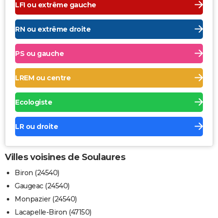
LFI ou extrême gauche
RN ou extrême droite
PS ou gauche
LREM ou centre
Ecologiste
LR ou droite
Villes voisines de Soulaures
Biron (24540)
Gaugeac (24540)
Monpazier (24540)
Lacapelle-Biron (47150)