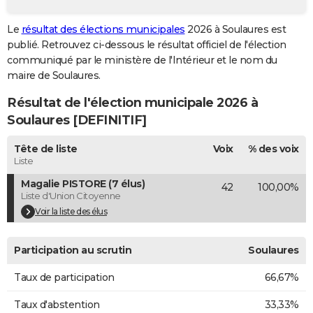
City break
Voyage de noces
Climat
Destinations
Voyage nature
Forum
+
PHOTO
Le
résultat des élections municipales
2026 à Soulaures est
publié. Retrouvez ci-dessous le résultat officiel de l'élection
GUIDES D'ACHAT
communiqué par le ministère de l'Intérieur et le nom du
BONS PLANS
maire de Soulaures.
Résultat de l'élection municipale 2026 à
CARTE DE VOEUX
Soulaures [DEFINITIF]
Carte Bonne année
Carte Pâques
Carte de Noël
Carte Saint-Valentin
Carte d'anniversaire
DICTIONNAIRE
Tête de liste
Voix
% des voix
Biographies
Expressions
Dictionnaire
Citations
Proverbes
PROGRAMME TV
Liste
Magalie PISTORE (7 élus)
42
100,00%
COPAINS D'AVANT
Liste d'Union Citoyenne
Se connecter
Collèges
Universités
Service militaire
S'inscrire
Lycées
Primaires
Entreprises
Avis de recherche
Voir la liste des élus
AVIS DE DÉCÈS
FORUM
Participation au scrutin
Soulaures
Lifestyle
Sport
Television
Cinema
Bricolage
Culture
Auto
Voyage
Taux de participation
66,67%
Taux d'abstention
33,33%