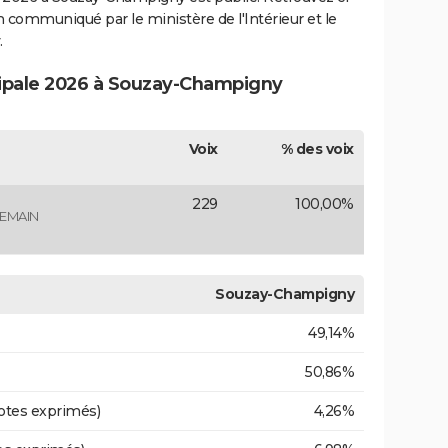
ion communiqué par le ministère de l'Intérieur et le
.
cipale 2026 à Souzay-Champigny
Voix
% des voix
229
100,00%
DEMAIN
Souzay-Champigny
49,14%
50,86%
otes exprimés)
4,26%