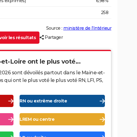
es exprimés)
6,98%
258
Source :
ministère de l’Intérieur
Partager
oir les résultats
et-Loire ont le plus voté...
2026 sont dévoilés partout dans le Maine-et-
ui ont le plus voté le plus voté RN, LFI, PS,
RN ou extrême droite
LREM ou centre