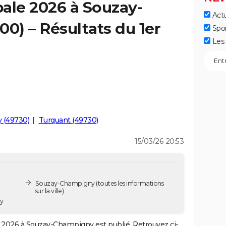
ale 2026 à Souzay-
Actu
) – Résultats du 1er
Spo
Les 
 (49730)
Turquant (49730)
15/03/26 20:53
Souzay-Champigny
(toutes les informations
sur la ville)
y
2026 à Souzay-Champigny est publié. Retrouvez ci-