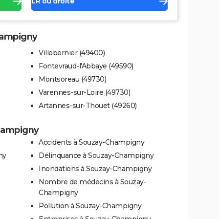
LR ou droite
Champigny
Villebernier (49400)
Fontevraud-l'Abbaye (49590)
Montsoreau (49730)
Varennes-sur-Loire (49730)
Artannes-sur-Thouet (49260)
Champigny
Accidents à Souzay-Champigny
ny
Délinquance à Souzay-Champigny
Inondations à Souzay-Champigny
Nombre de médecins à Souzay-
Champigny
Pollution à Souzay-Champigny
Entreprises à Souzay-Champigny