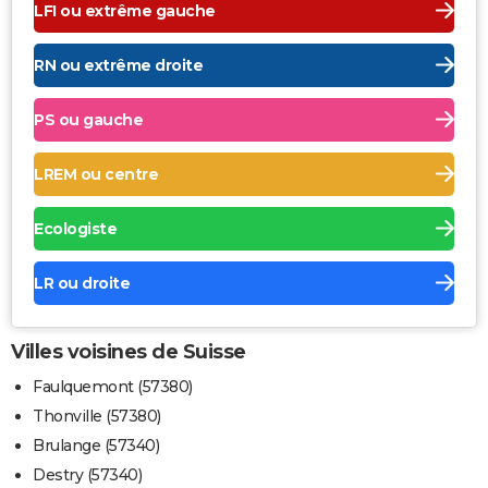
LFI ou extrême gauche
RN ou extrême droite
PS ou gauche
LREM ou centre
Ecologiste
LR ou droite
Villes voisines de Suisse
Faulquemont (57380)
Thonville (57380)
Brulange (57340)
Destry (57340)