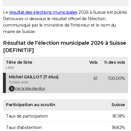
City break
Voyage de noces
Climat
Destinations
Voyage nature
Forum
+
PHOTO
Le
résultat des élections municipales
2026 à Suisse est publié.
Retrouvez ci-dessous le résultat officiel de l'élection
GUIDES D'ACHAT
communiqué par le ministère de l'Intérieur et le nom du
BONS PLANS
maire de Suisse.
Résultat de l'élection municipale 2026 à Suisse
CARTE DE VOEUX
[DEFINITIF]
Carte Bonne année
Carte Pâques
Carte de Noël
Carte Saint-Valentin
Carte d'anniversaire
DICTIONNAIRE
Tête de liste
Voix
% des voix
Biographies
Expressions
Dictionnaire
Citations
Proverbes
PROGRAMME TV
Liste
Michel GAILLOT (7 élus)
61
100,00%
COPAINS D'AVANT
Suisse unie
Se connecter
Collèges
Universités
Service militaire
S'inscrire
Lycées
Primaires
Entreprises
Avis de recherche
Voir la liste des élus
AVIS DE DÉCÈS
FORUM
Participation au scrutin
Suisse
Lifestyle
Sport
Television
Cinema
Bricolage
Culture
Auto
Voyage
Taux de participation
81,18%
Taux d'abstention
18,82%