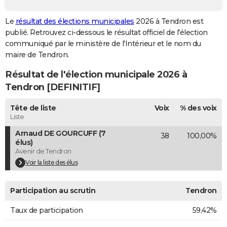
City break
Voyage de noces
Climat
Destinations
Voyage nature
Forum
+
PHOTO
Le
résultat des élections municipales
2026 à Tendron est
publié. Retrouvez ci-dessous le résultat officiel de l'élection
GUIDES D'ACHAT
communiqué par le ministère de l'Intérieur et le nom du
BONS PLANS
maire de Tendron.
Résultat de l'élection municipale 2026 à
CARTE DE VOEUX
Tendron [DEFINITIF]
Carte Bonne année
Carte Pâques
Carte de Noël
Carte Saint-Valentin
Carte d'anniversaire
DICTIONNAIRE
Tête de liste
Voix
% des voix
Biographies
Expressions
Dictionnaire
Citations
Proverbes
PROGRAMME TV
Liste
Arnaud DE GOURCUFF (7
38
100,00%
COPAINS D'AVANT
élus)
Avenir de Tendron
Se connecter
Collèges
Universités
Service militaire
S'inscrire
Lycées
Primaires
Entreprises
Avis de recherche
AVIS DE DÉCÈS
Voir la liste des élus
FORUM
Participation au scrutin
Tendron
Lifestyle
Sport
Television
Cinema
Bricolage
Culture
Auto
Voyage
Taux de participation
59,42%