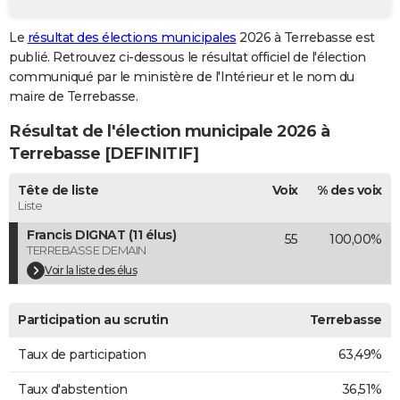
City break
Voyage de noces
Climat
Destinations
Voyage nature
Forum
+
PHOTO
Le
résultat des élections municipales
2026 à Terrebasse est
publié. Retrouvez ci-dessous le résultat officiel de l'élection
GUIDES D'ACHAT
communiqué par le ministère de l'Intérieur et le nom du
BONS PLANS
maire de Terrebasse.
Résultat de l'élection municipale 2026 à
CARTE DE VOEUX
Terrebasse [DEFINITIF]
Carte Bonne année
Carte Pâques
Carte de Noël
Carte Saint-Valentin
Carte d'anniversaire
DICTIONNAIRE
Tête de liste
Voix
% des voix
Biographies
Expressions
Dictionnaire
Citations
Proverbes
PROGRAMME TV
Liste
Francis DIGNAT (11 élus)
55
100,00%
COPAINS D'AVANT
TERREBASSE DEMAIN
Se connecter
Collèges
Universités
Service militaire
S'inscrire
Lycées
Primaires
Entreprises
Avis de recherche
Voir la liste des élus
AVIS DE DÉCÈS
FORUM
Participation au scrutin
Terrebasse
Lifestyle
Sport
Television
Cinema
Bricolage
Culture
Auto
Voyage
Taux de participation
63,49%
Taux d'abstention
36,51%