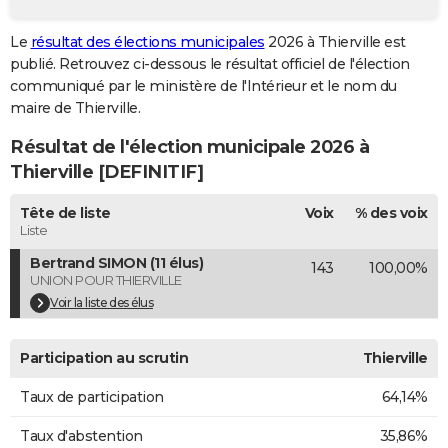
City break
Voyage de noces
Climat
Destinations
Voyage nature
Forum
+
PHOTO
Le
résultat des élections municipales
2026 à Thierville est
publié. Retrouvez ci-dessous le résultat officiel de l'élection
GUIDES D'ACHAT
communiqué par le ministère de l'Intérieur et le nom du
BONS PLANS
maire de Thierville.
Résultat de l'élection municipale 2026 à
CARTE DE VOEUX
Thierville [DEFINITIF]
Carte Bonne année
Carte Pâques
Carte de Noël
Carte Saint-Valentin
Carte d'anniversaire
DICTIONNAIRE
Tête de liste
Voix
% des voix
Biographies
Expressions
Dictionnaire
Citations
Proverbes
PROGRAMME TV
Liste
Bertrand SIMON (11 élus)
143
100,00%
COPAINS D'AVANT
UNION POUR THIERVILLE
Se connecter
Collèges
Universités
Service militaire
S'inscrire
Lycées
Primaires
Entreprises
Avis de recherche
Voir la liste des élus
AVIS DE DÉCÈS
FORUM
Participation au scrutin
Thierville
Lifestyle
Sport
Television
Cinema
Bricolage
Culture
Auto
Voyage
Taux de participation
64,14%
Taux d'abstention
35,86%