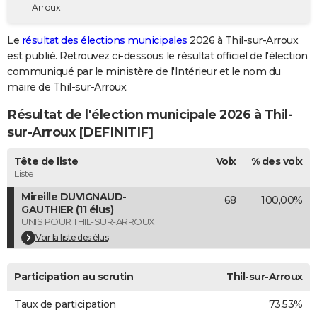
Arroux
City break
Voyage de noces
Climat
Destinations
Voyage nature
Forum
+
PHOTO
Le
résultat des élections municipales
2026 à Thil-sur-Arroux
GUIDES D'ACHAT
est publié. Retrouvez ci-dessous le résultat officiel de l'élection
communiqué par le ministère de l'Intérieur et le nom du
BONS PLANS
maire de Thil-sur-Arroux.
CARTE DE VOEUX
Résultat de l'élection municipale 2026 à Thil-
Carte Bonne année
Carte Pâques
Carte de Noël
Carte Saint-Valentin
Carte d'anniversaire
sur-Arroux [DEFINITIF]
DICTIONNAIRE
Biographies
Expressions
Dictionnaire
Citations
Proverbes
Tête de liste
Voix
% des voix
PROGRAMME TV
Liste
COPAINS D'AVANT
Mireille DUVIGNAUD-
68
100,00%
GAUTHIER (11 élus)
Se connecter
Collèges
Universités
Service militaire
S'inscrire
Lycées
Primaires
Entreprises
Avis de recherche
AVIS DE DÉCÈS
UNIS POUR THIL-SUR-ARROUX
Voir la liste des élus
FORUM
Lifestyle
Sport
Television
Cinema
Bricolage
Culture
Auto
Voyage
Participation au scrutin
Thil-sur-Arroux
Taux de participation
73,53%