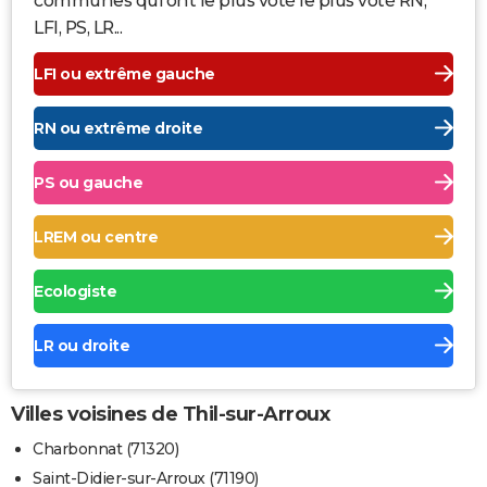
communes qui ont le plus voté le plus voté RN,
LFI, PS, LR...
LFI ou extrême gauche
RN ou extrême droite
PS ou gauche
LREM ou centre
Ecologiste
LR ou droite
Villes voisines de Thil-sur-Arroux
Charbonnat (71320)
Saint-Didier-sur-Arroux (71190)